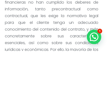
financieras no han cumplido los deberes de
información, tanto precontractual como
contractual, que les exige la normativa legal
para que el cliente tenga un adecuado
conocimiento del contenido del contrato, y más
1
concretamente sobre sus características
¿Necesitas ayuda legal?
esenciales, así como sobre sus condiciones
jurídicas y económicas. Por ello, la mayoría de los
clientes minoristas podrán instar la nulidad del
contrato por vicio en el consentimiento, ya que
la jurisprudencia ha considerado que las
hipotecas multidivisa deben ir dirigidas a
profesionales en materia de finanzas, y más
concretamente en los tipos de cambio y de
interés. Así, la Sentencia del Juzgado de Primera
Instancia nº 97 de Madrid, nº 15/2013, de 4 de