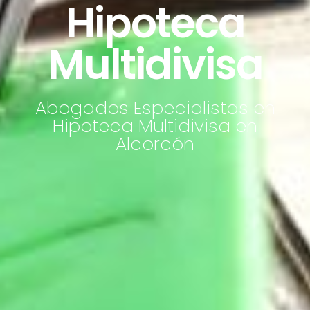
Hipoteca
Multidivisa
Abogados Especialistas en
Hipoteca Multidivisa en
Alcorcón