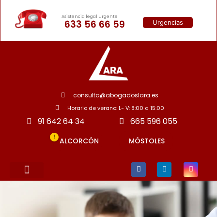
Asistencia legal urgente
633 56 66 59
Urgencias
consulta@abogadoslara.es
Horario de verano: L- V: 8:00 a 15:00
91 642 64 34
665 596 055
!
ALCORCÓN
MÓSTOLES