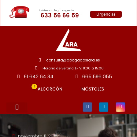
Asistencia legal urgente
633 56 66 59
Urgencias
consulta@abogadoslara.es
Horario de verano: L- V: 8:00 a 15:00
91 642 64 34
665 596 055
!
ALCORCÓN
MÓSTOLES
noviembre 11, 2021