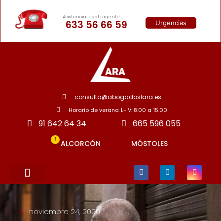
Asistencia legal urgente
633 56 66 59
Urgencias
consulta@abogadoslara.es
Horario de verano: L- V: 8:00 a 15:00
91 642 64 34
665 596 055
!
ALCORCÓN
MÓSTOLES
noviembre 24, 2020